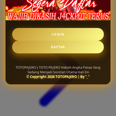
LOGIN
DAFTAR
TOTOPAJERO } TOTO PAJERO Heboh Angka Panas Yang
Sedang Menjadi Sorotan Utama Hari Ini
© Copyright 2026 TOTOPAJERO | By "_"