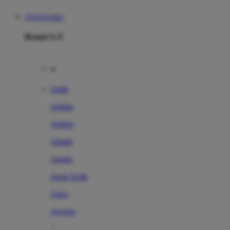
TOTOPAJERO
Brand A-Z
A
Addo
Adidas
Airfree
Alamii
Amara
Aqua Scale
Asics
Aveeno
Awan