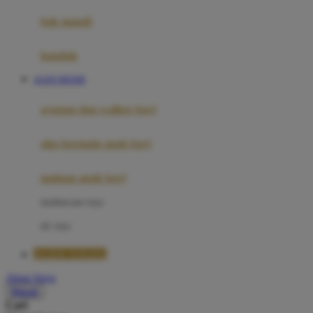
Moby
bak mandi
Momami
handuk
Mothercare
AGEN RESMI
Mustela
ayunan dan walker bayi
My Buddy Tag
My K
alas bermain anak bayi
N
mainan anak bayi
Naif
mothercare toys
Nike
elc toys
Nordic Natural
AGEN TOGEL
Nuby
Akun Saya
Nuna
Masuk
Cari