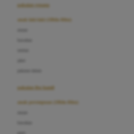
pakaian renang
Bumkins
anak laki-laki (18bln-8thn)
C
atasan
Cetaphil
bawahan
Chicco
setelan
Childlife
jaket
Clevamama
pakaian dalam
Cocolatte
Cottonseeds
pakaian ibu hamil
Cozy N Safe
anak perempuan (18bln-8thn)
Crane
atasan
Cybex
bawahan
D
gaun